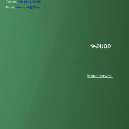
Telefon:
+48 18 41 46 387
E-mail:
informatyk@20wszur.pl
Mapa serwisu