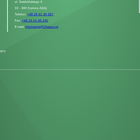
ul. Świdzińskiego 4
33 - 380 Krynica Zdrój
Telefon:
+48 18 41 46 387
Fax:
+48 18 41 46 240
E-mail:
informatyk@20wszur.pl
yjny