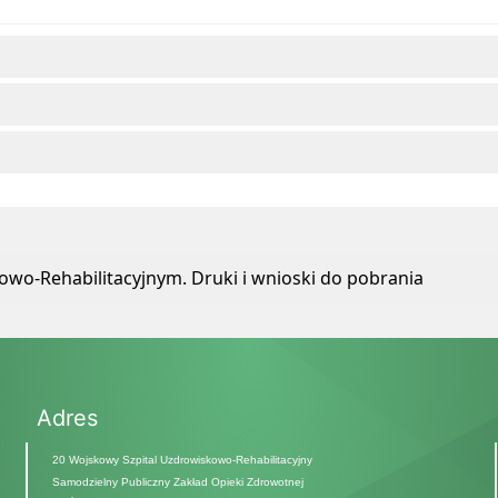
wo-Rehabilitacyjnym. Druki i wnioski do pobrania
Adres
20 Wojskowy Szpital Uzdrowiskowo-Rehabilitacyjny
Samodzielny Publiczny Zakład Opieki Zdrowotnej