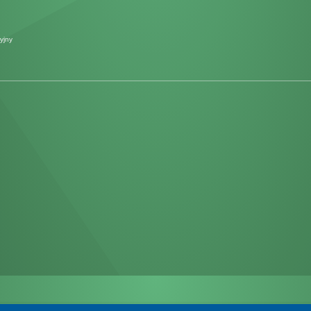
yjny
W3C