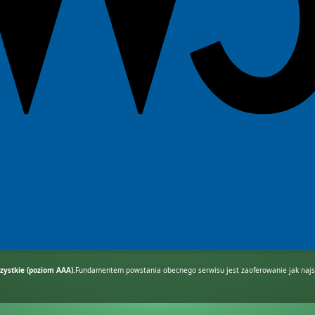
ystkie (poziom AAA).
Fundamentem powstania obecnego serwisu jest zaoferowanie jak najsz