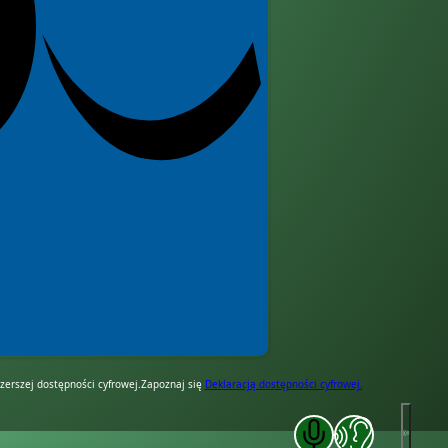
erszej dostępności cyfrowej.
Zapoznaj się
Deklaracją dostępności cyfrowej.
Zakończ komunikację głosową
Zakończ czytanie pod k