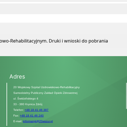
wo-Rehabilitacyjnym. Druki i wnioski do pobrania
Adres
20 Wojskowy Szpital Uzdrowiskowo-Rehabilitacyjny
Samodzielny Publiczny Zakład Opieki Zdrowotnej
ul. Świdzińskiego 4
33 - 380 Krynica Zdrój
Telefon:
+48 18 41 46 387
Fax:
+48 18 41 46 240
E-mail:
informatyk@20wszur.pl