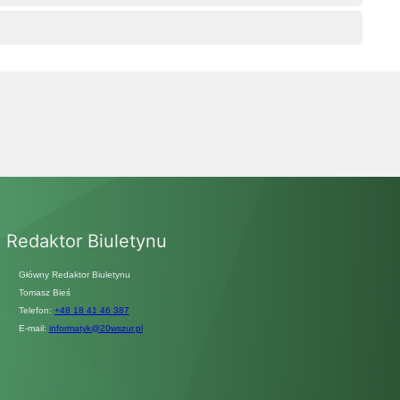
Redaktor Biuletynu
Główny Redaktor Biuletynu
Tomasz Bieś
Telefon:
+48 18 41 46 387
E-mail:
informatyk@20wszur.pl