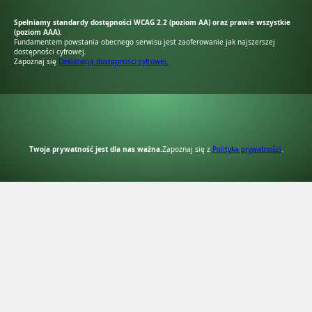
Spełniamy standardy dostępności WCAG 2.2 (poziom AA) oraz prawie wszystkie
(poziom AAA).
Fundamentem powstania obecnego serwisu jest zaoferowanie jak najszerszej
dostępności cyfrowej.
Zapoznaj się
Deklaracją dostępności cyfrowej.
RODO Zgodne
RODO przyjazne narzędzia
Twoja prywatność jest dla nas ważna.
Zapoznaj się z
Polityka prywatności
.