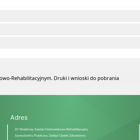
wo-Rehabilitacyjnym. Druki i wnioski do pobrania
Adres
20 Wojskowy Szpital Uzdrowiskowo-Rehabilitacyjny
Samodzielny Publiczny Zakład Opieki Zdrowotnej