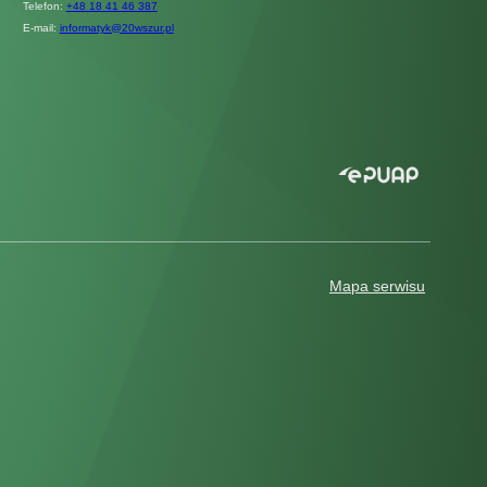
Telefon:
+48 18 41 46 387
E-mail:
informatyk@20wszur.pl
Mapa serwisu