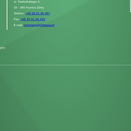
ul. Świdzińskiego 4
33 - 380 Krynica Zdrój
Telefon:
+48 18 41 46 387
Fax:
+48 18 41 46 240
E-mail:
informatyk@20wszur.pl
yjny