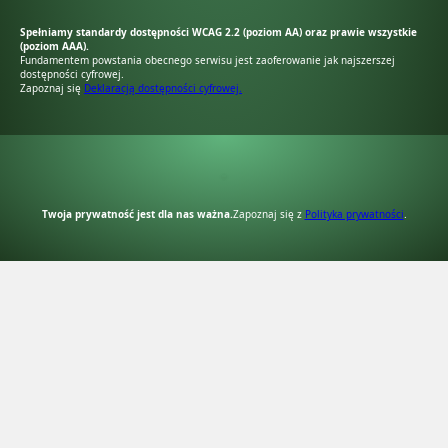
Spełniamy standardy dostępności WCAG 2.2 (poziom AA) oraz prawie wszystkie
(poziom AAA).
Fundamentem powstania obecnego serwisu jest zaoferowanie jak najszerszej
dostępności cyfrowej.
Zapoznaj się
Deklaracją dostępności cyfrowej.
RODO Zgodne
RODO przyjazne narzędzia
Twoja prywatność jest dla nas ważna.
Zapoznaj się z
Polityka prywatności
.